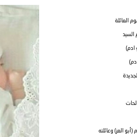
وم العائلة
م السيد
 ادم)
دم)
جديدة
الحات
(أبو العز) وعائلته