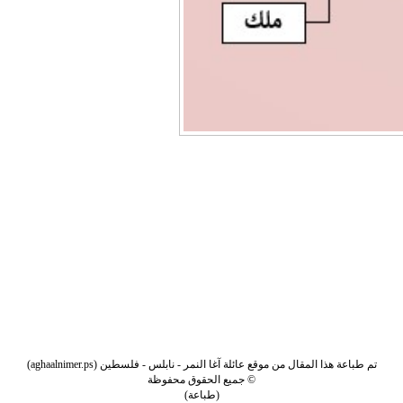
تم طباعة هذا المقال من موقع
عائلة آغا النمر - نابلس - فلسطين
(aghaalnimer.ps)
©
جميع الحقوق محفوظة
(
طباعة
)