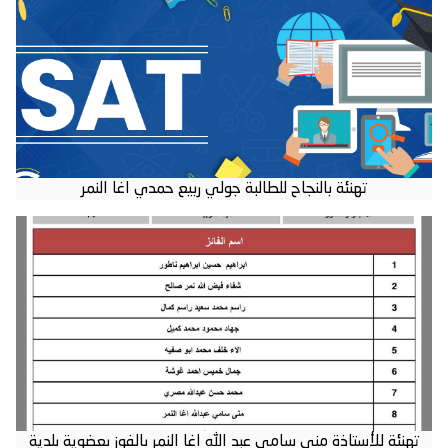
تهنئة بالنجاح للطالبة جولي ربيع حمدي اغا النمر
تهنئة للأستاذة منى سامي عبد الله اغا النمر بالفوز بعضوية بلدية