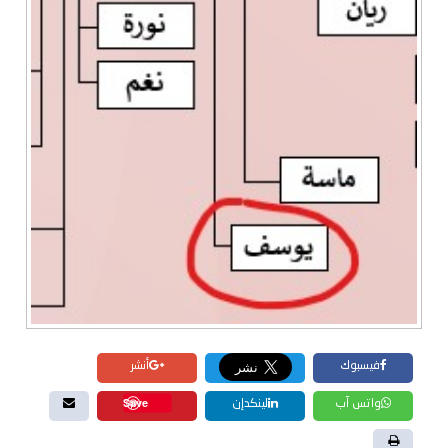
فيسبوك
أنشر
Save
واتس آب
لينكدإن