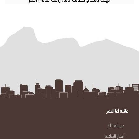
تهنئة بالنجاح للطالبة تالين رافت هاني النمر
عائلة آغا النمر
عن العائلة
أخبار العائلة