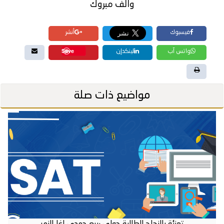
والف مبروك
فيسبوك
أنشر
Save
واتس آب
لينكدإن
مواضيع ذات صلة
تهنئة بالنجاح للطالبة جولي ربيع حمدي اغا النمر